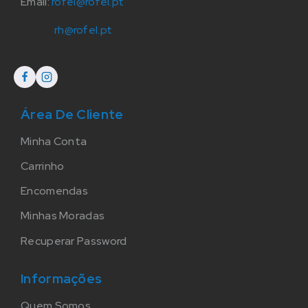
Email:
rofel@rofel.pt
rh@rofel.pt
Área De Cliente
Minha Conta
Carrinho
Encomendas
Minhas Moradas
Recuperar Password
Informações
Quem Somos