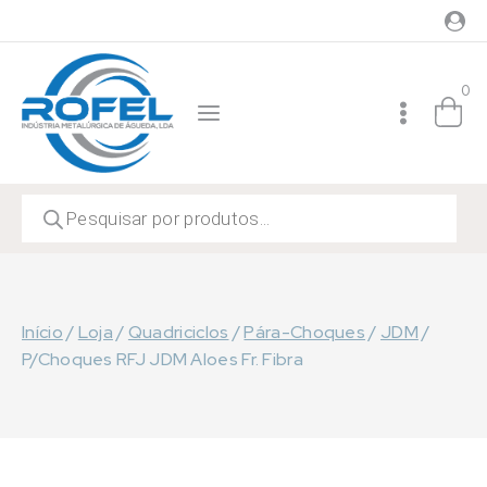
Skip
to
content
0
Products
search
Início
/
Loja
/
Quadriciclos
/
Pára-Choques
/
JDM
/
P/Choques RFJ JDM Aloes Fr. Fibra