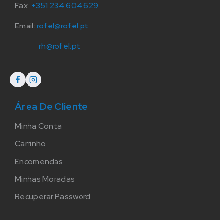
Fax:
+351 234 604 629
Email:
rofel@rofel.pt
rh@rofel.pt
Área De Cliente
Minha Conta
Carrinho
Encomendas
Minhas Moradas
Recuperar Password