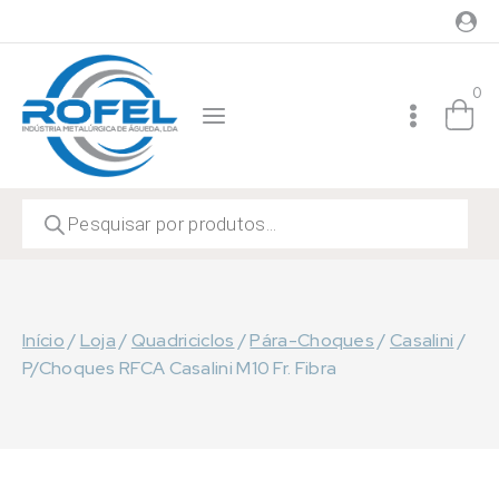
Skip
to
content
0
Products
search
Início
/
Loja
/
Quadriciclos
/
Pára-Choques
/
Casalini
/
P/Choques RFCA Casalini M10 Fr. Fibra