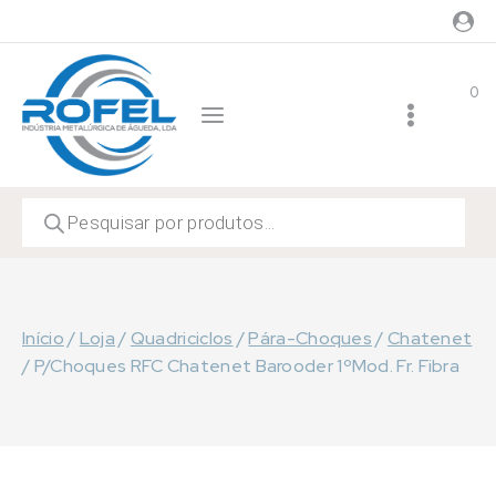
Skip
to
content
0
Products
search
Início
/
Loja
/
Quadriciclos
/
Pára-Choques
/
Chatenet
/
P/Choques RFC Chatenet Barooder 1ºMod. Fr. Fibra