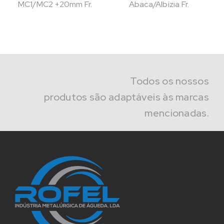
MC1/MC2 +20mm Fr.
Abaca/Albizia Fr.
Todos os nossos
produtos são adaptáveis às marcas
mencionadas.