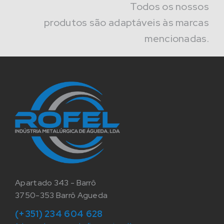
Todos os nossos
produtos são adaptáveis às marcas
mencionadas.
Apartado 343 - Barrô
3750-353 Barrô Agueda
(+351) 234 604 628