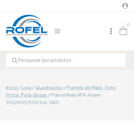
Skip
to
content
0
Products
search
Início
/
Loja
/
Quadriciclos
/
Paineis de Mala, Teto,
Porta, Para-Brisas
/
Painel Mala RFA Aixam
300/400/500 Ext. ABS