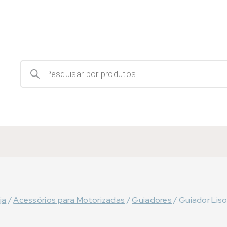
Products
search
ja
/
Acessórios para Motorizadas
/
Guiadores
/
Guiador Liso