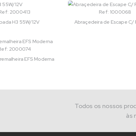
Ref: 2000413
Ref: 1000068
pada H3 55W/12V
Abraçedeira de Escape C/
Ref: 2000074
remalheira EFS Moderna
Todos os nossos pro
às 