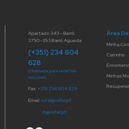
Área De
Apartado 343 - Barrô
3750-353 Barrô Agueda
Minha Co
(+351) 234 604
Carrinho
628
Encomen
(chamada para rede fixa
Minhas M
nacional)
Recuperar
Fax:
+351 234 604 629
Email:
rofel@rofel.pt
rh@rofel.pt