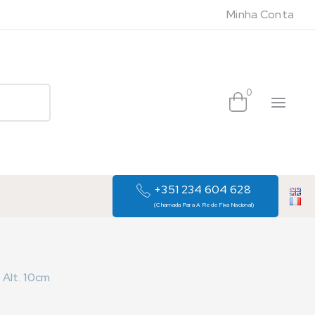
Minha Conta
0
+351 234 604 628
(Chamada Para A Rede Fixa Nacional)
 Alt. 10cm