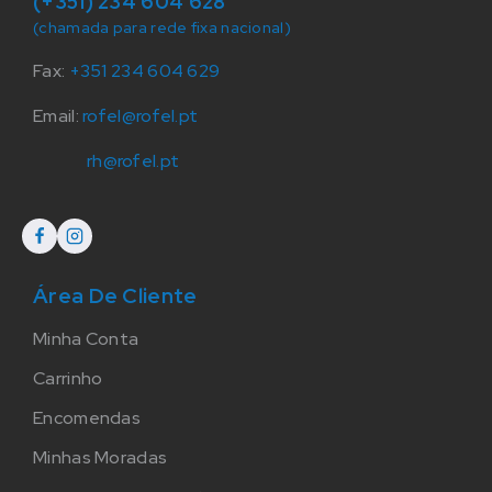
(+351) 234 604 628
(chamada para rede fixa nacional)
Fax:
+351 234 604 629
Email:
rofel@rofel.pt
rh@rofel.pt
Área De Cliente
Minha Conta
Carrinho
Encomendas
Minhas Moradas