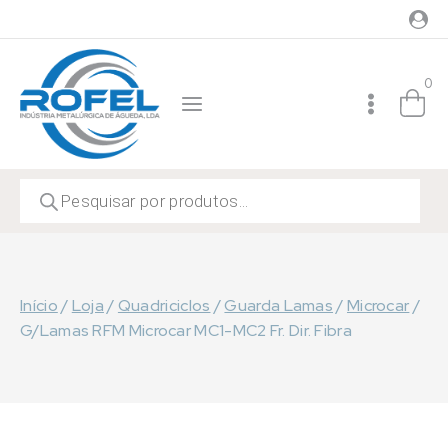
Skip
to
content
0
Products
search
Início
/
Loja
/
Quadriciclos
/
Guarda Lamas
/
Microcar
/
G/Lamas RFM Microcar MC1-MC2 Fr. Dir. Fibra