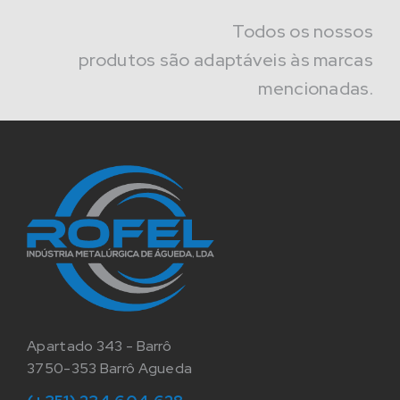
Todos os nossos
produtos são adaptáveis às marcas
mencionadas.
Apartado 343 - Barrô
3750-353 Barrô Agueda