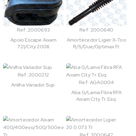
Ref: 2000693
Ref: 2000640
Apoio Escape Aixam
Amortecedor Ligier X-Too
721/City 2008
R/S/Due/Optimax Fr.
Ref: 2000212
Ref: AGA0004
Anilha Variador Sup.
Aba G/Lama Fibra RFA
Aixam City Tr. Esq.
Ref: 2000642