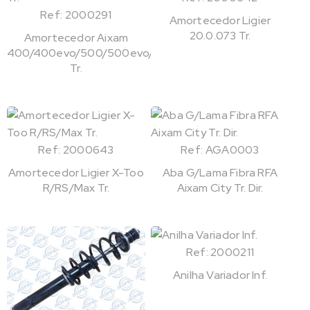
Ref: 2000291
Amortecedor Ligier
20.0.073 Tr.
Amortecedor Aixam
400/400evo/500/500evo/721
Tr.
Ref: 2000643
Ref: AGA0003
Amortecedor Ligier X-Too
Aba G/Lama Fibra RFA
R/RS/Max Tr.
Aixam City Tr. Dir.
Ref: 2000211
Anilha Variador Inf.