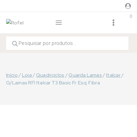
Skip
to
0
content
Products
search
Início
/
Loja
/
Quadriciclos
/
Guarda Lamas
/
Italcar
/
G/Lamas RFI Italcar T3 Basic Fr. Esq. Fibra