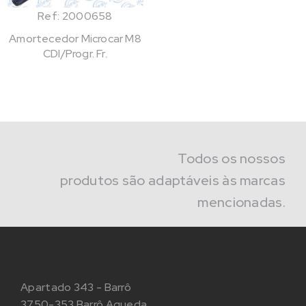
Ref: 2000658
Amortecedor Microcar M8
CDI/Progr. Fr.
Todos os nossos
produtos são adaptáveis às marcas
mencionadas.
Apartado 343 - Barrô
3750-353 Barrô Agueda