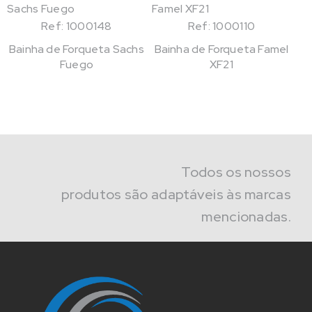
Ref: 1000148
Ref: 1000110
Bainha de Forqueta Sachs
Bainha de Forqueta Famel
Fuego
XF21
Todos os nossos
produtos são adaptáveis às marcas
mencionadas.