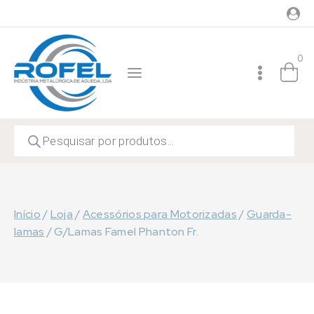
Skip
to
content
0
Products
search
Início
/
Loja
/
Acessórios para Motorizadas
/
Guarda-
lamas
/
G/Lamas Famel Phanton Fr.