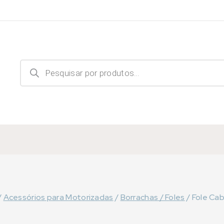
Products
search
/
Acessórios para Motorizadas
/
Borrachas / Foles
/
Fole Ca