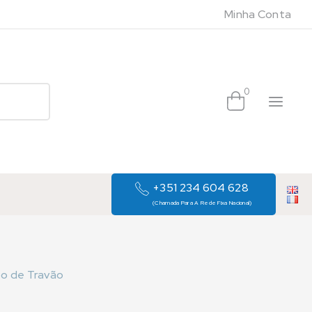
Minha Conta
0
+351 234 604 628
(Chamada Para A Rede Fixa Nacional)
bo de Travão