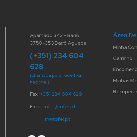
Área De
Apartado 343 - Barrô
3750-353 Barrô Agueda
Minha Co
(+351) 234 604
Carrinho
628
Encomen
(chamada para rede fixa
Minhas M
nacional)
Recuperar
Fax:
+351 234 604 629
Email:
rofel@rofel.pt
rh@rofel.pt