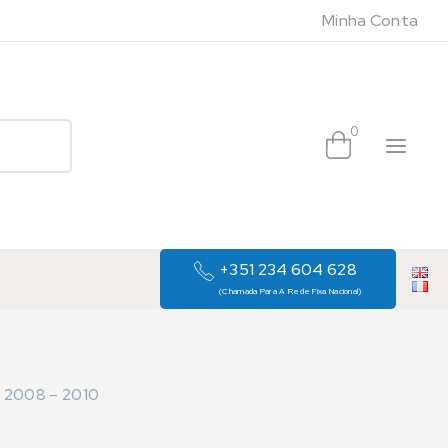
Minha Conta
0
+351 234 604 628
(Chamada Para A Rede Fixa Nacional)
 2008 – 2010