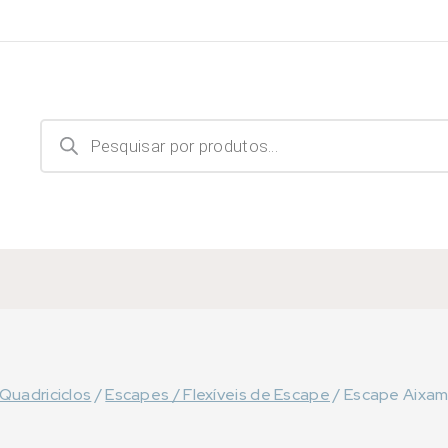
Products
search
Quadriciclos
/
Escapes / Flexíveis de Escape
/
Escape Aixam