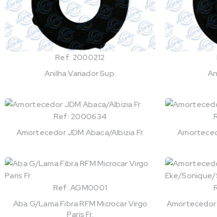
Ref: 2000212
Anilha Variador Sup.
An
Ref: 2000634
Amortecedor JDM Abaca/Albizia Fr.
Amortecedo
Ref: AGM0001
Aba G/Lama Fibra RFM Microcar Virgo
Amortecedor 
Paris Fr.