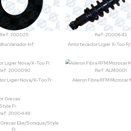
Ref: 2000211
Ref: 2000643
ilha Variador Inf.
Amortecedor Ligier X-Too R/
Ref: 2000090
Ref: ALM0001
r Ligier Nova/X-Too Fr.
Aileron Fibra RFM Microca
Ref: 2000449
Grecav Eke/Sonique/Style
Fr.