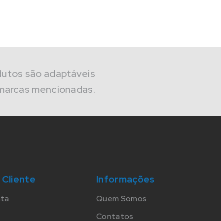
dutos são adaptáveis
marcas mencionadas.
 Cliente
Informações
nta
Quem Somos
Contatos