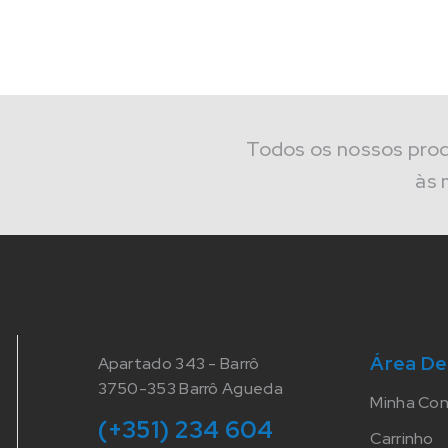
Todos os nossos pro
às 
Área De
Apartado 343 - Barrô
3750-353 Barrô Agueda
Minha Co
(+351) 234 604
Carrinho