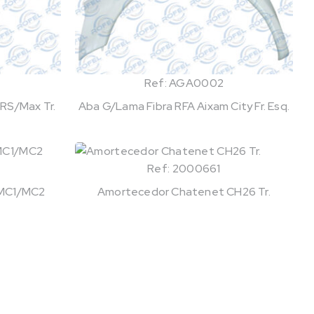
Ref: AGA0002
RS/Max Tr.
Aba G/Lama Fibra RFA Aixam City Fr. Esq.
Ref: 2000661
r MC1/MC2
Amortecedor Chatenet CH26 Tr.