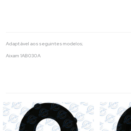
Adaptável aos seguintes modelos;
Aixam 1AB030A