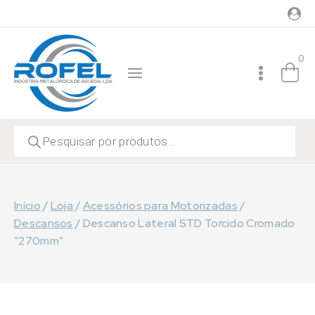
Skip
to
content
0
Products
search
Início
/
Loja
/
Acessórios para Motorizadas
/
Descansos
/
Descanso Lateral STD Torcido Cromado
“270mm”