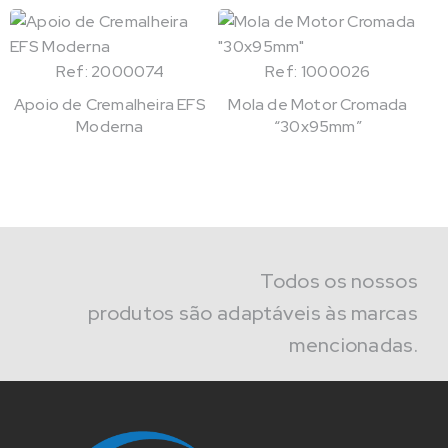
Ref: 2000074
Ref: 1000026
Apoio de Cremalheira EFS
Mola de Motor Cromada
Moderna
“30x95mm”
Todos os nossos
produtos são adaptáveis às marcas
mencionadas.