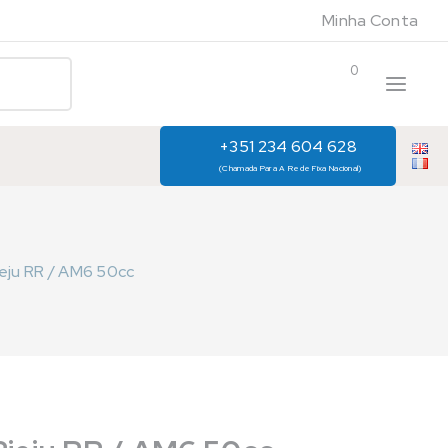
Minha Conta
0
+351 234 604 628
(Chamada Para A Rede Fixa Nacional)
eju RR / AM6 50cc