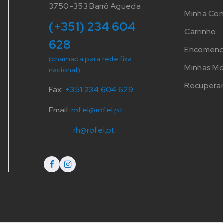
3750-353 Barrô Agueda
Minha Co
(+351) 234 604
Carrinho
628
Encomen
(chamada para rede fixa
Minhas M
nacional)
Recuperar
Fax:
+351 234 604 629
Email:
rofel@rofel.pt
rh@rofel.pt