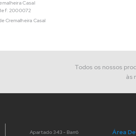
Ref: 2000072
de Cremalheira Casal
Todos os nossos pro
às 
Área De
Apartado 343 - Barrô