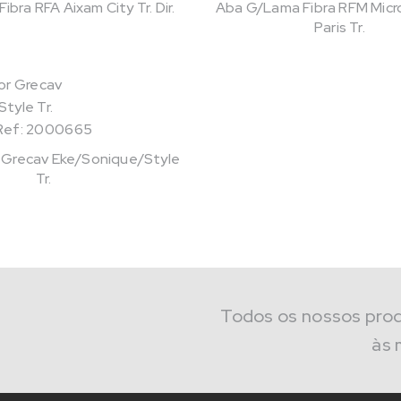
bra RFA Aixam City Tr. Dir.
Aba G/Lama Fibra RFM Micro
Paris Tr.
Ref: 2000665
Grecav Eke/Sonique/Style
Tr.
Todos os nossos pro
às 