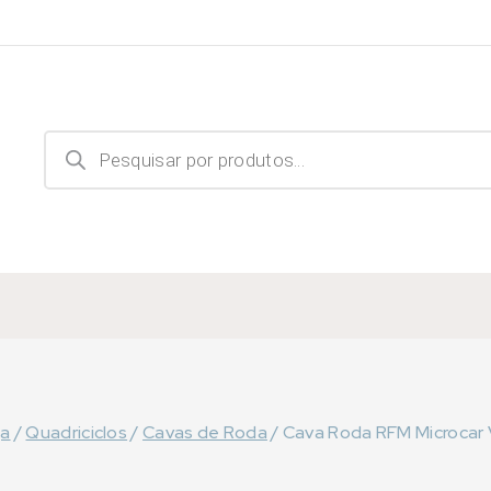
Products
search
ja
/
Quadriciclos
/
Cavas de Roda
/
Cava Roda RFM Microcar Vi