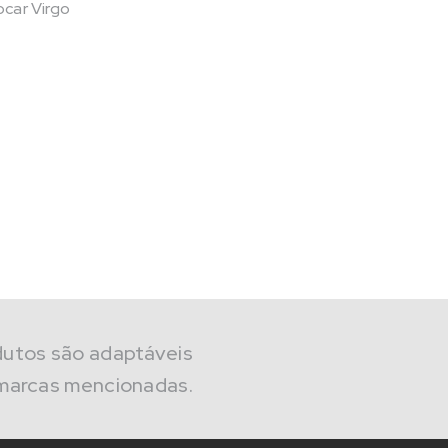
car Virgo
dutos são adaptáveis
marcas mencionadas.