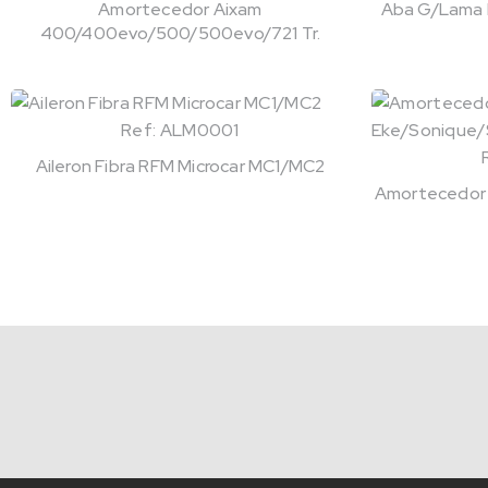
Amortecedor Aixam
Aba G/Lama Fi
400/400evo/500/500evo/721 Tr.
Ref: ALM0001
Aileron Fibra RFM Microcar MC1/MC2
Amortecedor 