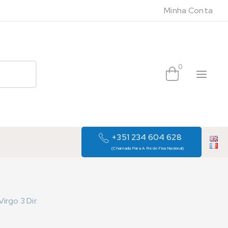
Minha Conta
0
+351 234 604 628
(Chamada Para A Rede Fixa Nacional)
rgo 3 Dir.