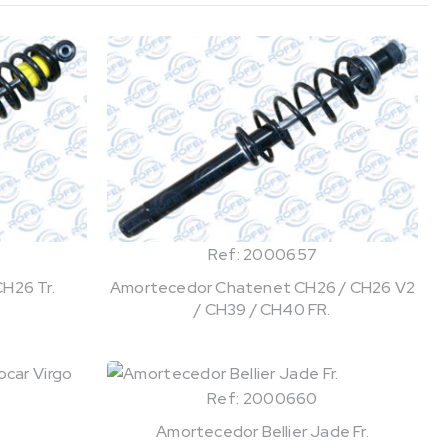
Ref: 2000657
H26 Tr.
Amortecedor Chatenet CH26 / CH26 V2
/ CH39 / CH40 FR.
Ref: 2000660
Amortecedor Bellier Jade Fr.