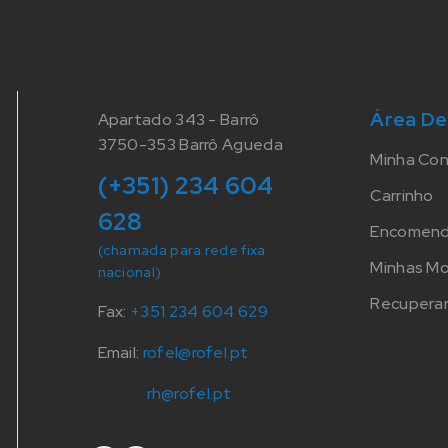
Área De
Apartado 343 - Barrô
3750-353 Barrô Agueda
Minha Co
(+351) 234 604
Carrinho
628
Encomen
(chamada para rede fixa
Minhas M
nacional)
Recuperar
Fax:
+351 234 604 629
Email:
rofel@rofel.pt
rh@rofel.pt