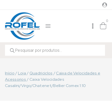
Skip
to
content
0
Products
search
Início
/
Loja
/
Quadriciclos
/
Caixa de Velocidades e
Acessorios
/
Caixa Velocidades
Casalini/Virgo/Chatenet/Bellier Comex 1:10