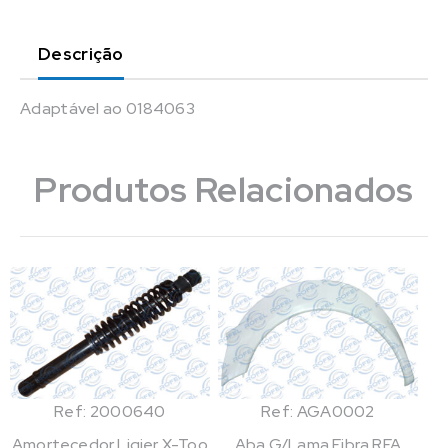
Descrição
Adaptável ao 0184063
Produtos Relacionados
Ref: 2000640
Ref: AGA0002
Amortecedor Ligier X-Too
Aba G/Lama Fibra RFA