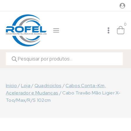
Skip
to
content
0
Products
search
Início
/
Loja
/
Quadriciclos
/
Cabos Conta-Km,
Acelerador e Mudanças
/
Cabo Travão Mão Ligier X-
Too/Max/R/S 102cm