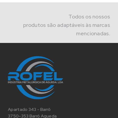
Todos os nossos
produtos são adaptáveis às marcas
mencionadas.
Apartado 343 - Barrô
3750-353 Barrô Agueda