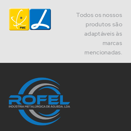
Todos os nossos
produtos são
adaptáveis às
marcas
mencionadas.