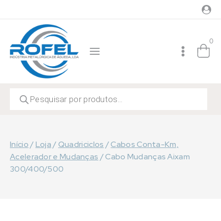
Skip
to
content
0
Products
search
Início
/
Loja
/
Quadriciclos
/
Cabos Conta-Km,
Acelerador e Mudanças
/
Cabo Mudanças Aixam
300/400/500