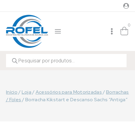
Skip
to
content
0
Products
search
Início
/
Loja
/
Acessórios para Motorizadas
/
Borrachas
/ Foles
/
Borracha Kikstart e Descanso Sachs “Antiga”