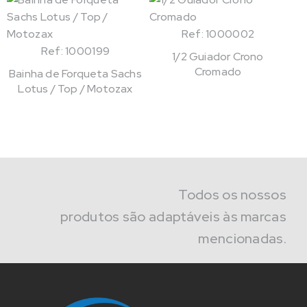
Ref: 1000002
Ref: 1000199
1/2 Guiador Crono
Cromado
Bainha de Forqueta Sachs
Lotus / Top / Motozax
Todos os nossos
produtos são adaptáveis às marcas
mencionadas.