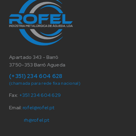
Apartado 343 - Barrô
3750-353 Barrô Agueda
(+351) 234 604 628
(chamada para rede fixa nacional)
Fax:
+351 234 604 629
Email:
rofel@rofel.pt
rh@rofel.pt