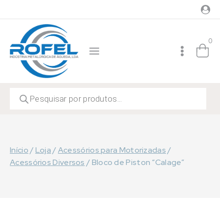
Skip
to
content
0
Products
search
Início
/
Loja
/
Acessórios para Motorizadas
/
Acessórios Diversos
/
Bloco de Piston “Calage”