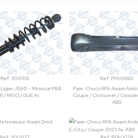
Ref: 2001115
Ref: PFA0080
Ligier JS60 – Microcar P88
Pare-Chocs RFA Aixam Ambit
9 / MGO / DUE Ar.
Coupe / Crossover / Crosslin
ABS
Ref: 2001127
Ref: PFA0079