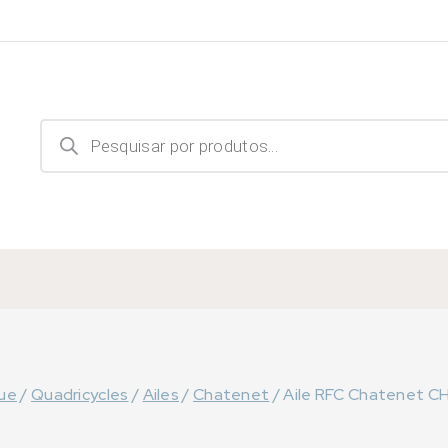
Recherche
de
produits
ue
/
Quadricycles
/
Ailes
/
Chatenet
/
Aile RFC Chatenet CH