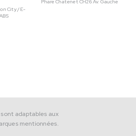
Phare Chatenet CH26 Av. Gauche
n City / E-
 ABS
 sont adaptables aux
arques mentionnées.