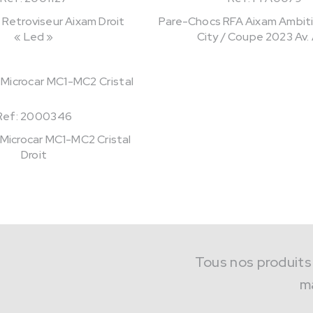
 Retroviseur Aixam Droit
Pare-Chocs RFA Aixam Ambitio
« Led »
City / Coupe 2023 Av.
Ref: 2000346
 Microcar MC1-MC2 Cristal
Droit
Tous nos produits
m