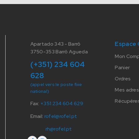
Espace 
Apartado 343 - Barrô
3750-353 Barrô Agueda
Mon Com
(+351) 234 604
Panier
628
Ordres
(appel vers le poste fixe
Mes adre
national)
Récupérer
Fax:
+351 234 604 629
Email:
rofel@rofel.pt
rh@rofel.pt