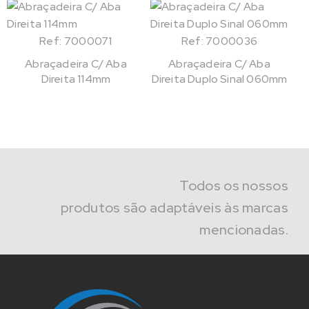
Ref: 7000071
Ref: 7000036
Abraçadeira C/ Aba
Abraçadeira C/ Aba
Direita 114mm
Direita Duplo Sinal 060mm
Todos os nossos
produtos são adaptáveis às marcas
mencionadas.