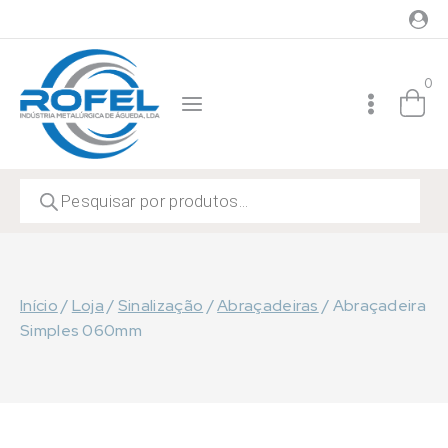
Skip
to
content
0
Products
search
Início
/
Loja
/
Sinalização
/
Abraçadeiras
/
Abraçadeira
Simples 060mm