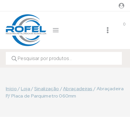
Skip
to
content
0
Products
search
Início
/
Loja
/
Sinalização
/
Abraçadeiras
/
Abraçadeira
P/ Placa de Parquimetro 060mm