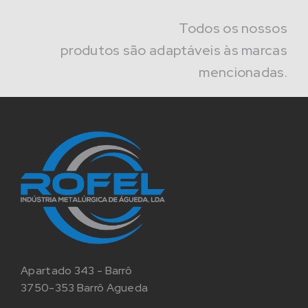
Todos os nossos
produtos são adaptáveis às marcas
mencionadas.
Apartado 343 - Barrô
3750-353 Barrô Agueda