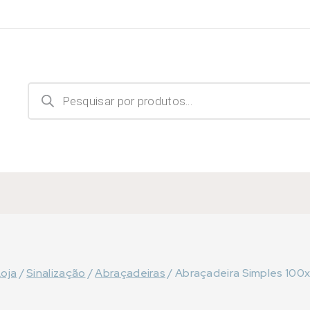
Products
search
Loja
/
Sinalização
/
Abraçadeiras
/
Abraçadeira Simples 10