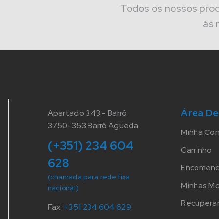
Todos os nossos pro
às 
Área De
Apartado 343 - Barrô
3750-353 Barrô Agueda
Minha Co
(+351) 234 604
Carrinho
628
Encomen
(chamada para rede fixa
Minhas M
nacional)
Recuperar
Fax:
+351 234 604 629