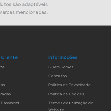
dutos são adaptáveis
marcas mencionadas.
 Cliente
Informações
nta
Quem Somos
Contatos
das
Política de Privacidade
oradas
Política de Cookies
 Password
Termos de utilização do
Website