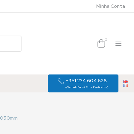
Minha Conta
0
+351 234 604 628
(Chamada Para A Rede Fixa Nacional)
0x050mm