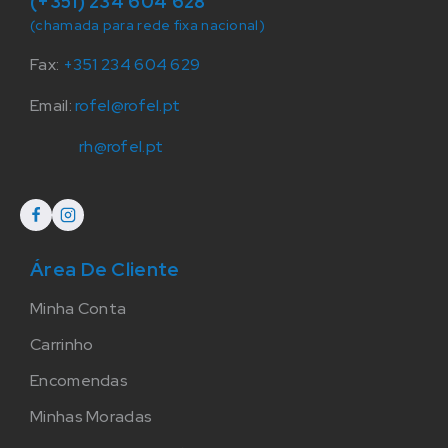
(+351) 234 604 628
(chamada para rede fixa nacional)
Fax:
+351 234 604 629
Email:
rofel@rofel.pt
rh@rofel.pt
Área De Cliente
Minha Conta
Carrinho
Encomendas
Minhas Moradas