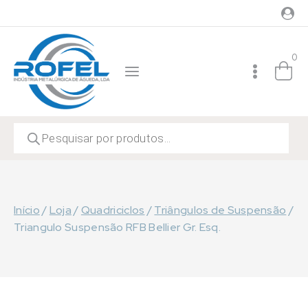
Skip
to
content
0
Products
search
Início
/
Loja
/
Quadriciclos
/
Triângulos de Suspensão
/
Triangulo Suspensão RFB Bellier Gr. Esq.