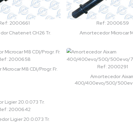
Ref: 2000661
Ref: 2000659
dor Chatenet CH26 Tr.
Amortecedor Microcar M
Ref: 2000658
Ref: 2000291
Microcar M8 CDI/Progr. Fr.
Amortecedor Aixa
400/400evo/500/500evo/
Ref: 2000642
or Ligier 20.0.073 Tr.