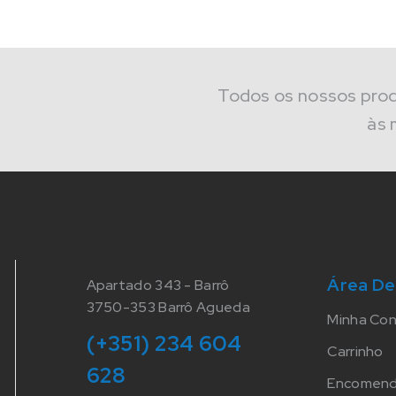
Todos os nossos pro
às 
Área De
Apartado 343 - Barrô
3750-353 Barrô Agueda
Minha Co
(+351) 234 604
Carrinho
628
Encomen