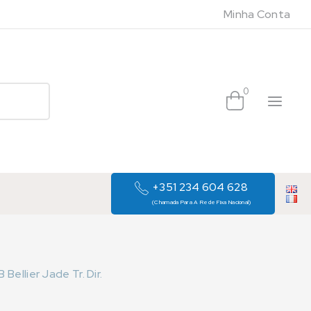
Minha Conta
0
+351 234 604 628
(Chamada Para A Rede Fixa Nacional)
ellier Jade Tr. Dir.