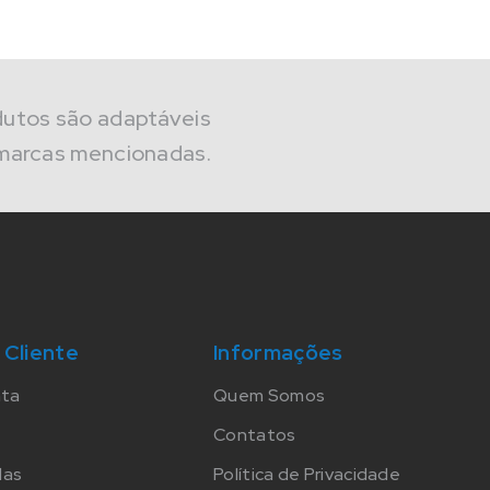
dutos são adaptáveis
marcas mencionadas.
 Cliente
Informações
nta
Quem Somos
Contatos
das
Política de Privacidade