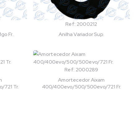
Ref: 2000212
go Fr.
Anilha Variador Sup.
Ref: 2000289
m
Amortecedor Aixam
721 Tr.
400/400evo/500/500evo/721 Fr.