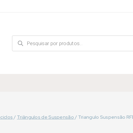
Products
search
ciclos
/
Triângulos de Suspensão
/
Triangulo Suspensão RFB B