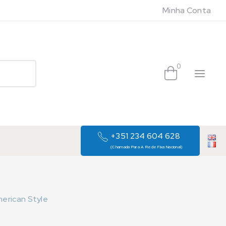
Minha Conta
0
+351 234 604 628
(Chamada Para A Rede Fixa Nacional)
erican Style