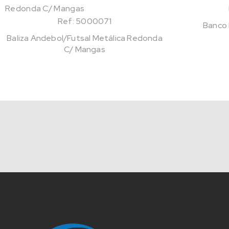
Ref: 5000071
Banco 
Baliza Andebol/Futsal Metálica Redonda
C/ Mangas