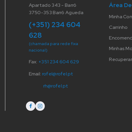
Área De
Apartado 343 - Barrô
3750-353 Barrô Agueda
Minha Co
(+351) 234 604
Carrinho
628
Encomen
(chamada para rede fixa
Minhas M
nacional)
Recuperar
Fax:
+351 234 604 629
Email:
rofel@rofel.pt
rh@rofel.pt