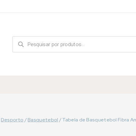
Products
search
Desporto
/
Basquetebol
/
Tabela de Basquetebol Fibra Am