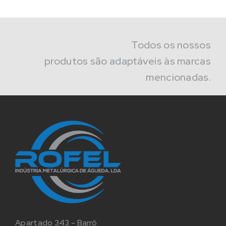
Todos os nossos
produtos são adaptáveis às marcas
mencionadas.
Apartado 343 - Barrô