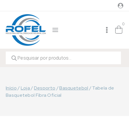
Skip
to
content
0
Products
search
Início
/
Loja
/
Desporto
/
Basquetebol
/
Tabela de
Basquetebol Fibra Oficial