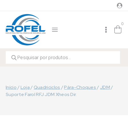
Skip
to
content
0
Products
search
Início
/
Loja
/
Quadriciclos
/
Pára-Choques
/
JDM
/
Suporte Farol RFJ JDM Xheos Dir.