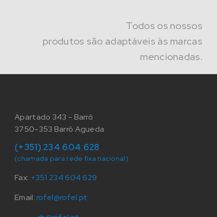
Todos os nossos
produtos são adaptáveis às marcas
mencionadas.
Apartado 343 - Barrô
3750-353 Barrô Agueda
(+351) 234 604 628
(chamada para rede fixa nacional)
Fax:
+351 234 604 629
Email:
rofel@rofel.pt