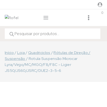
Skip
to
0
content
Products
search
Início
/
Loja
/
Quadriciclos
/
Rótulas de Direção /
Suspensão
/
Rotula Suspensão Microcar
Lyra/Virgo/MC/MGO/F8/F8C – Ligier
JS50/JS60/JSRC/DUE2-3-5-6