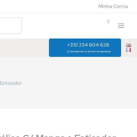
Minha Conta
0
+351 234 604 628
(Chamada Para A Rede Fixa Nacional)
Esticador