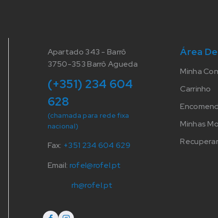
Área De
Apartado 343 - Barrô
3750-353 Barrô Agueda
Minha Co
(+351) 234 604
Carrinho
628
Encomen
(chamada para rede fixa
Minhas M
nacional)
Recuperar
Fax:
+351 234 604 629
Email:
rofel@rofel.pt
rh@rofel.pt