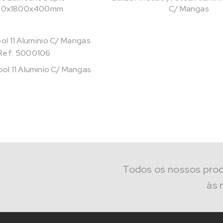
00x1800x400mm
C/ Mangas
Ref: 5000106
bol 11 Aluminio C/ Mangas
Todos os nossos pro
às 