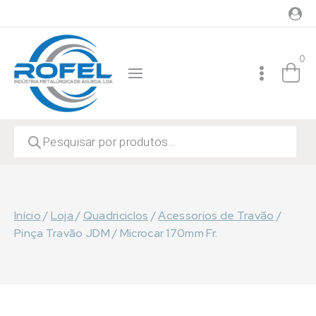
Skip
to
content
0
Products
search
Início
/
Loja
/
Quadriciclos
/
Acessorios de Travão
/
Pinça Travão JDM / Microcar 170mm Fr.