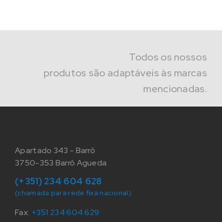
Todos os nossos
produtos são adaptáveis às marcas
mencionadas.
Apartado 343 - Barrô
3750-353 Barrô Agueda
(+351) 234 604 628
(chamada para rede fixa nacional)
Fax:
+351 234 604 629