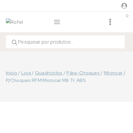
Skip
to
0
content
Products
search
Início
/
Loja
/
Quadriciclos
/
Pára-Choques
/
Microcar
/
P/Choques RFM Microcar M8 Tr. ABS