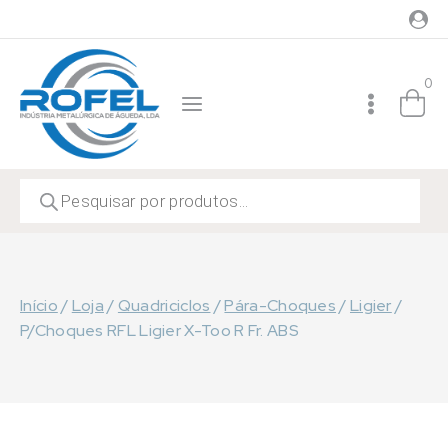
Skip
to
content
0
Products
search
Início
/
Loja
/
Quadriciclos
/
Pára-Choques
/
Ligier
/
P/Choques RFL Ligier X-Too R Fr. ABS