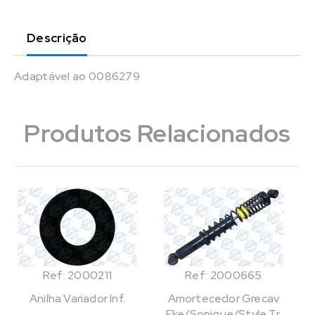
Descrição
Adaptável ao 0086279
Produtos Relacionados
Ref: 2000211
Ref: 2000665
Anilha Variador Inf.
Amortecedor Grecav
Eke/Sonique/Style Tr.