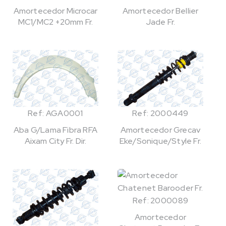
Amortecedor Microcar
Amortecedor Bellier
MC1/MC2 +20mm Fr.
Jade Fr.
Ref: AGA0001
Ref: 2000449
Aba G/Lama Fibra RFA
Amortecedor Grecav
Aixam City Fr. Dir.
Eke/Sonique/Style Fr.
Ref: 2000089
Amortecedor