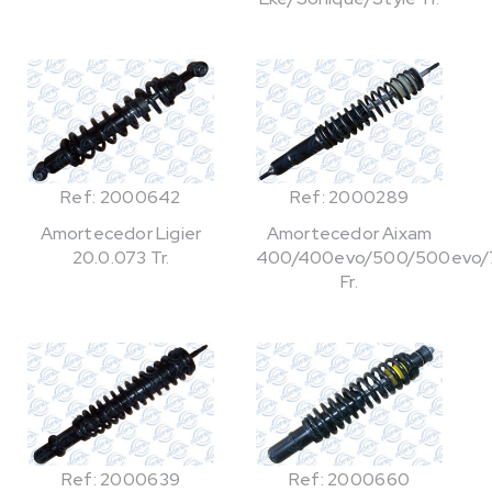
Ref: 2000642
Ref: 2000289
Amortecedor Ligier
Amortecedor Aixam
20.0.073 Tr.
400/400evo/500/500evo/
Fr.
Ref: 2000639
Ref: 2000660