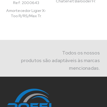
Chatenet Barooder Fr.
Ref: 2000643
Amortecedor Ligier X-
Too R/RS/Max Tr.
Todos os nossos
produtos são adaptáveis às marcas
mencionadas.