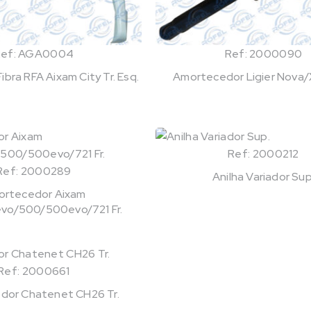
Ref: AGA0004
Ref: 2000090
bra RFA Aixam City Tr. Esq.
Amortecedor Ligier Nova/X
Ref: 2000212
Ref: 2000289
Anilha Variador Sup
rtecedor Aixam
o/500/500evo/721 Fr.
Ref: 2000661
dor Chatenet CH26 Tr.