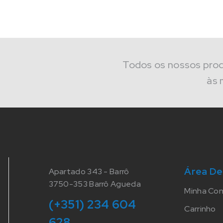
Todos os nossos pro
às 
Área De
Apartado 343 - Barrô
3750-353 Barrô Agueda
Minha Co
(+351) 234 604
Carrinho
628