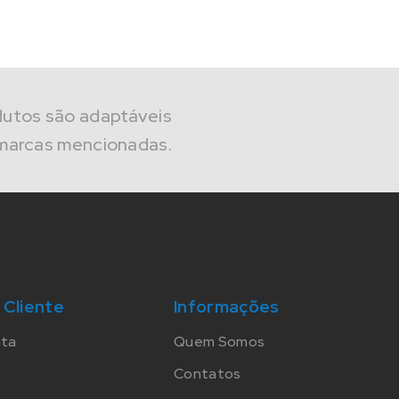
dutos são adaptáveis
marcas mencionadas.
 Cliente
Informações
nta
Quem Somos
Contatos