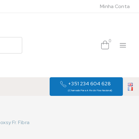
Minha Conta
0
+351 234 604 628
(Chamada Para A Rede Fixa Nacional)
xsy Fr. Fibra