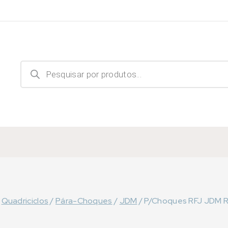
Products
search
Quadriciclos
/
Pára-Choques
/
JDM
/
P/Choques RFJ JDM Ro