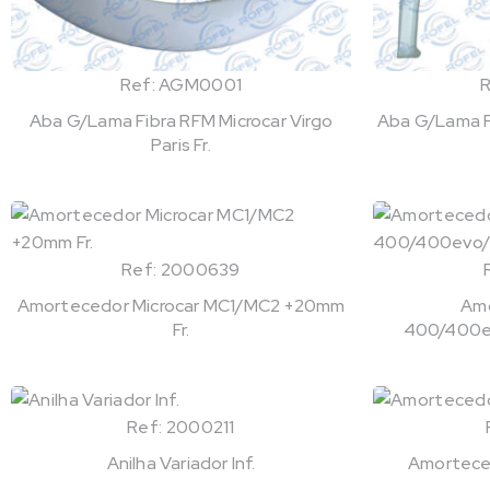
Ref: AGM0001
Aba G/Lama Fibra RFM Microcar Virgo
Aba G/Lama Fi
Paris Fr.
Ref: 2000639
Amortecedor Microcar MC1/MC2 +20mm
Amo
Fr.
400/400ev
Ref: 2000211
Anilha Variador Inf.
Amortece