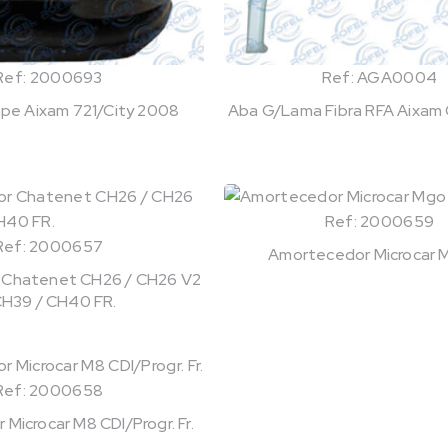
Ref: 2000693
Ref: AGA0004
pe Aixam 721/City 2008
Aba G/Lama Fibra RFA Aixam Ci
Ref: 2000659
Ref: 2000657
Amortecedor Microcar M
 Chatenet CH26 / CH26 V2
CH39 / CH40 FR.
Ref: 2000658
Microcar M8 CDI/Progr. Fr.