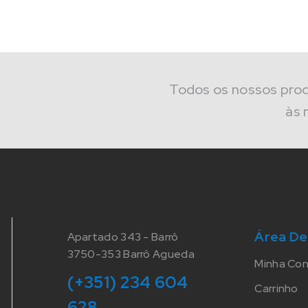
Todos os nossos pro
às 
Área De
Apartado 343 - Barrô
3750-353 Barrô Agueda
Minha Co
(+351) 234 604
Carrinho
628