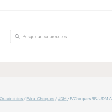
Products
search
Quadriciclos
/
Pára-Choques
/
JDM
/
P/Choques RFJ JDM Albi