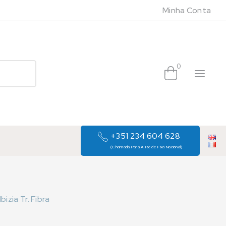
Minha Conta
0
+351 234 604 628
(Chamada Para A Rede Fixa Nacional)
zia Tr. Fibra