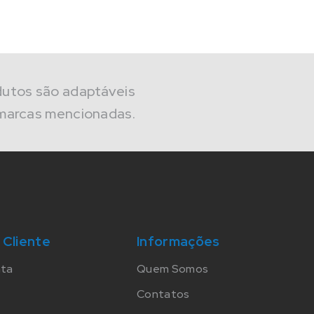
dutos são adaptáveis
marcas mencionadas.
 Cliente
Informações
nta
Quem Somos
Contatos