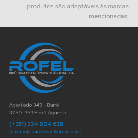
produtos são adaptáveis às marcas
mencionadas.
Apartado 343 - Barrô
3750-353 Barrô Agueda
(+351) 234 604 628
(chamada para rede fixa nacional)