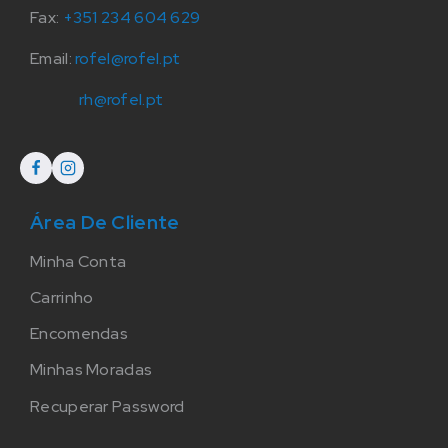
Fax:
+351 234 604 629
Email:
rofel@rofel.pt
rh@rofel.pt
Área De Cliente
Minha Conta
Carrinho
Encomendas
Minhas Moradas
Recuperar Password