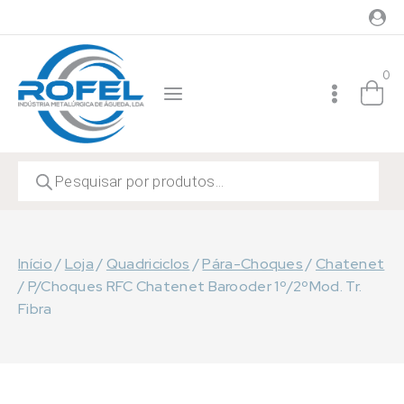
Skip
to
content
0
Products
search
Início
/
Loja
/
Quadriciclos
/
Pára-Choques
/
Chatenet
/
P/Choques RFC Chatenet Barooder 1º/2ºMod. Tr.
Fibra