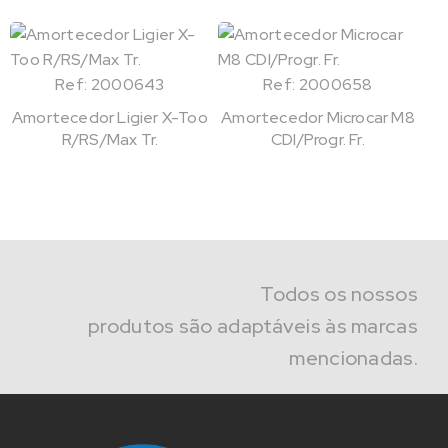
Ref: 2000643
Ref: 2000658
Amortecedor Ligier X-Too
Amortecedor Microcar M8
R/RS/Max Tr.
CDI/Progr. Fr.
Todos os nossos
produtos são adaptáveis às marcas
mencionadas.