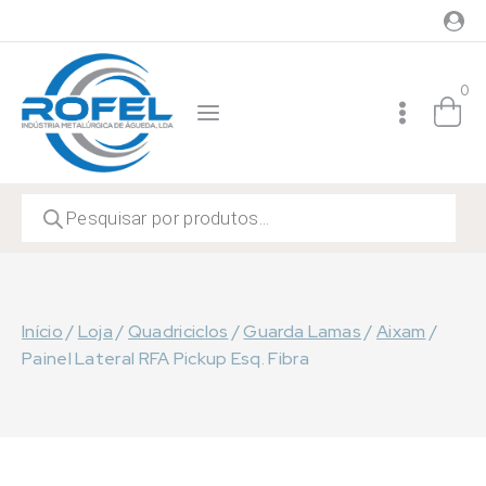
Skip
to
content
0
Products
search
Início
/
Loja
/
Quadriciclos
/
Guarda Lamas
/
Aixam
/
Painel Lateral RFA Pickup Esq. Fibra