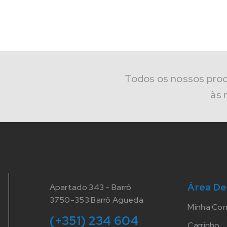
Todos os nossos pro
às 
Área De
Apartado 343 - Barrô
3750-353 Barrô Agueda
Minha Co
(+351) 234 604
Carrinho