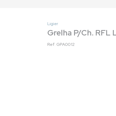
Ligier
Grelha P/Ch. RFL Li
Ref: GPA0012