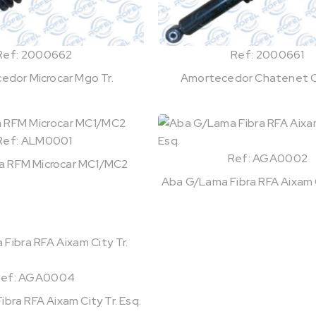
Ref: 2000662
Ref: 2000661
edor Microcar Mgo Tr.
Amortecedor Chatenet C
Ref: ALM0001
Ref: AGA0002
bra RFM Microcar MC1/MC2
Aba G/Lama Fibra RFA Aixam Ci
Ref: AGA0004
bra RFA Aixam City Tr. Esq.