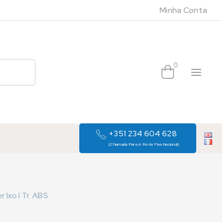
Minha Conta
0
+351 234 604 628
(Chamada Para A Rede Fixa Nacional)
r Ixo I Tr. ABS