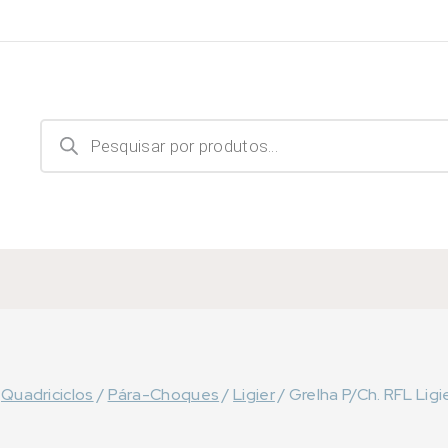
Products
search
Quadriciclos
/
Pára-Choques
/
Ligier
/
Grelha P/Ch. RFL Ligie