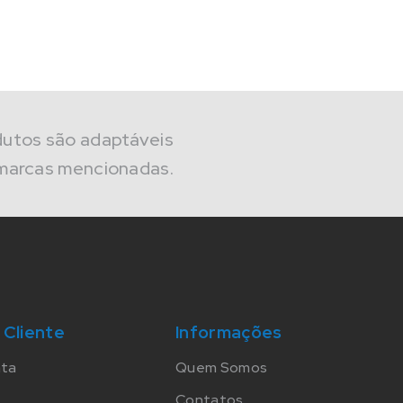
dutos são adaptáveis
marcas mencionadas.
 Cliente
Informações
nta
Quem Somos
Contatos