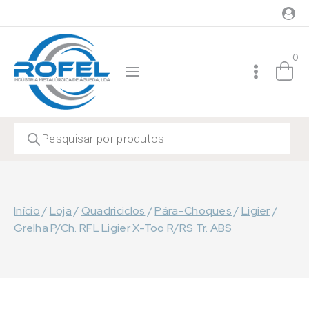
Skip
to
content
0
Products
search
Início
/
Loja
/
Quadriciclos
/
Pára-Choques
/
Ligier
/
Grelha P/Ch. RFL Ligier X-Too R/RS Tr. ABS