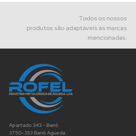
Todos os nossos
produtos são adaptáveis às marcas
mencionadas.
Apartado 343 - Barrô
3750-353 Barrô Agueda