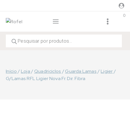
Skip
to
0
content
Products
search
Início
/
Loja
/
Quadriciclos
/
Guarda Lamas
/
Ligier
/
G/Lamas RFL Ligier Nova Fr. Dir. Fibra