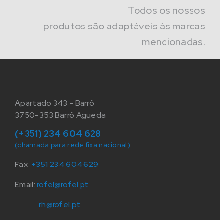
Todos os nossos
produtos são adaptáveis às marcas
mencionadas.
Apartado 343 - Barrô
3750-353 Barrô Agueda
(+351) 234 604 628
(chamada para rede fixa nacional)
Fax:
+351 234 604 629
Email:
rofel@rofel.pt
rh@rofel.pt