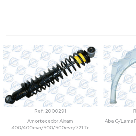
Ref: 2000291
Amortecedor Aixam
Aba G/Lama Fi
400/400evo/500/500evo/721 Tr.