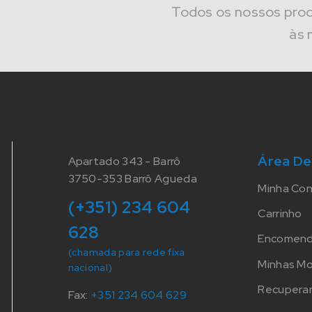
Todos os nossos pro
às 
Área De
Apartado 343 - Barrô
3750-353 Barrô Agueda
Minha Co
(+351) 234 604
Carrinho
628
Encomen
(chamada para rede fixa
Minhas M
nacional)
Recuperar
Fax:
+351 234 604 629