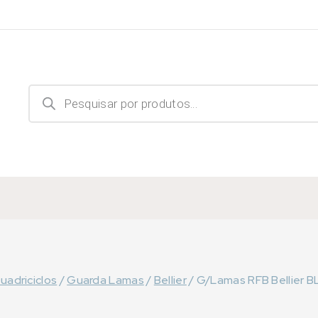
Products
search
uadriciclos
/
Guarda Lamas
/
Bellier
/
G/Lamas RFB Bellier BLX