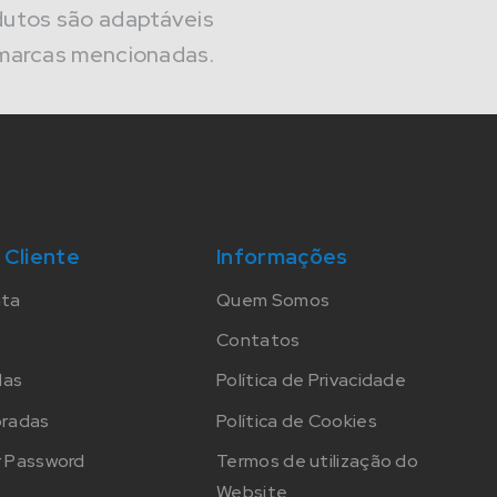
dutos são adaptáveis
marcas mencionadas.
 Cliente
Informações
nta
Quem Somos
Contatos
das
Política de Privacidade
oradas
Política de Cookies
 Password
Termos de utilização do
Website