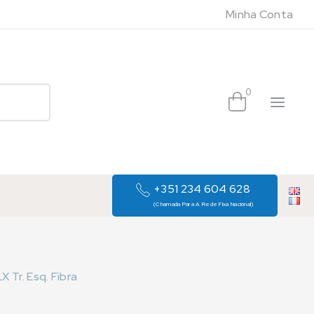
Minha Conta
0
+351 234 604 628
(Chamada Para A Rede Fixa Nacional)
 Tr. Esq. Fibra