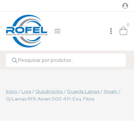
Skip
to
content
0
Products
search
Início
/
Loja
/
Quadriciclos
/
Guarda Lamas
/
Aixam
/
G/Lamas RFA Aixam 500.4 Fr. Esq. Fibra