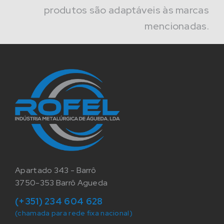
produtos são adaptáveis às marcas
mencionadas.
Apartado 343 - Barrô
3750-353 Barrô Agueda
(+351) 234 604 628
(chamada para rede fixa nacional)