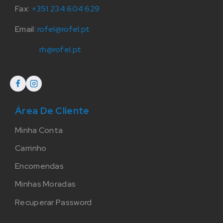
Fax:
+351 234 604 629
Email:
rofel@rofel.pt
rh@rofel.pt
Área De Cliente
Minha Conta
Carrinho
Encomendas
Minhas Moradas
Recuperar Password