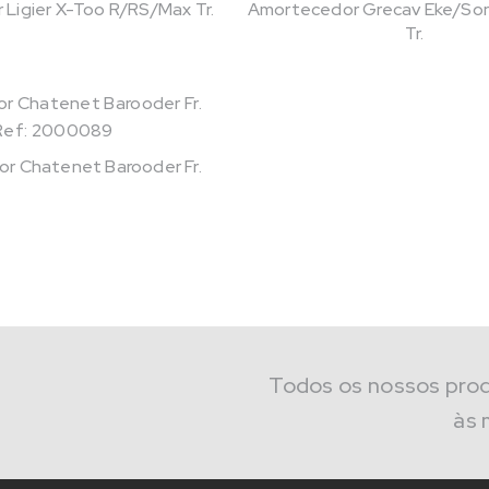
Ligier X-Too R/RS/Max Tr.
Amortecedor Grecav Eke/Son
Tr.
Ref: 2000089
r Chatenet Barooder Fr.
Todos os nossos pro
às 