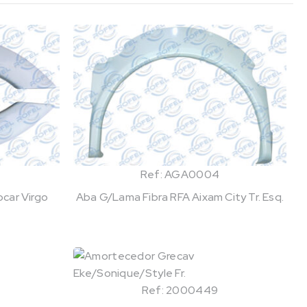
Ref: AGA0004
car Virgo
Aba G/Lama Fibra RFA Aixam City Tr. Esq.
Ref: 2000449