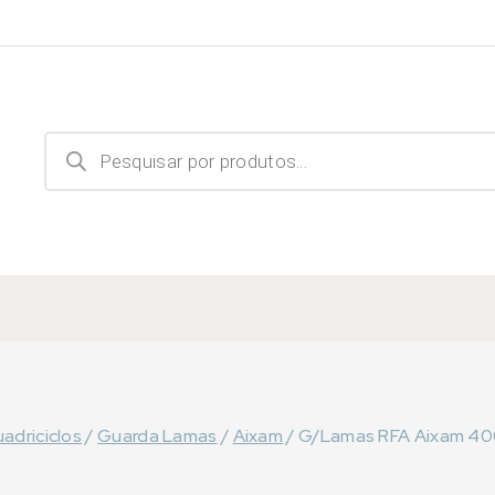
Products
search
adriciclos
/
Guarda Lamas
/
Aixam
/
G/Lamas RFA Aixam 400S