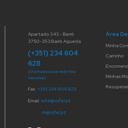
Área De
Apartado 343 - Barrô
3750-353 Barrô Agueda
Minha Co
(+351) 234 604
Carrinho
628
Encomen
(chamada para rede fixa
Minhas M
nacional)
Recuperar
Fax:
+351 234 604 629
Email:
rofel@rofel.pt
rh@rofel.pt