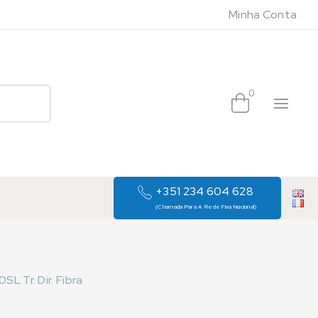
Minha Conta
0
+351 234 604 628
(Chamada Para A Rede Fixa Nacional)
L Tr. Dir. Fibra