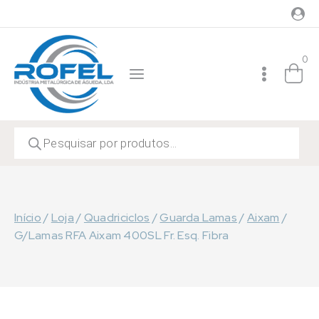
Skip
to
content
0
Products
search
Início
/
Loja
/
Quadriciclos
/
Guarda Lamas
/
Aixam
/
G/Lamas RFA Aixam 400SL Fr. Esq. Fibra