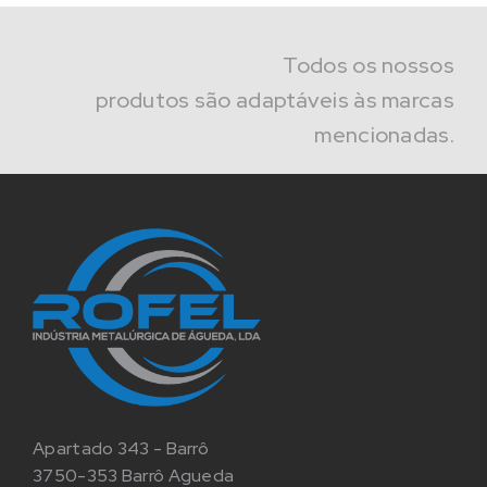
Todos os nossos
produtos são adaptáveis às marcas
mencionadas.
Apartado 343 - Barrô
3750-353 Barrô Agueda