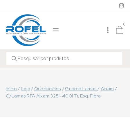
Skip
to
content
0
Products
search
Início
/
Loja
/
Quadriciclos
/
Guarda Lamas
/
Aixam
/
G/Lamas RFA Aixam 325I-400I Tr. Esq. Fibra