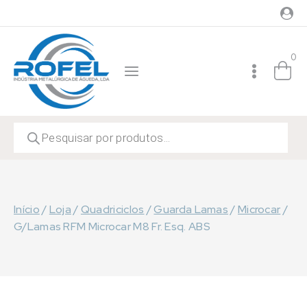
Skip
to
content
0
Products
search
Início
/
Loja
/
Quadriciclos
/
Guarda Lamas
/
Microcar
/
G/Lamas RFM Microcar M8 Fr. Esq. ABS