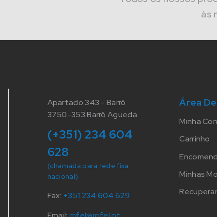
às 
Área De
Apartado 343 - Barrô
3750-353 Barrô Agueda
Minha Co
(+351) 234 604
Carrinho
628
Encomen
(chamada para rede fixa
Minhas M
nacional)
Recuperar
Fax:
+351 234 604 629
Email:
rofel@rofel.pt