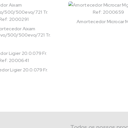
Ref: 2000659
Ref: 2000291
Amortecedor Microcar M
rtecedor Aixam
o/500/500evo/721 Tr.
Ref: 2000641
or Ligier 20.0.079 Fr.
Todos os nossos pro