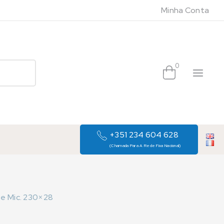
Minha Conta
0
+351 234 604 628
(Chamada Para A Rede Fixa Nacional)
pe Mic. 230×28