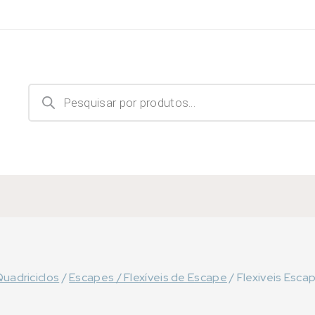
Products
search
uadriciclos
/
Escapes / Flexíveis de Escape
/
Flexiveis Esca