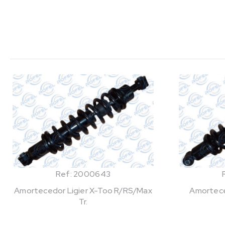
Ref: 2000643
Amortecedor Ligier X-Too R/RS/Max
Amorteced
Tr.