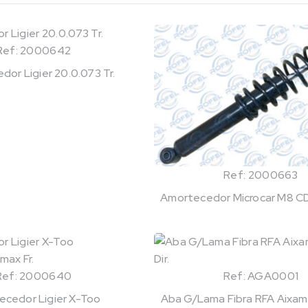
Ref: 2000642
or Ligier 20.0.073 Tr.
Ref: 2000663
Amortecedor Microcar M8 CDI
Ref: 2000640
Ref: AGA0001
cedor Ligier X-Too
Aba G/Lama Fibra RFA Aixam Ci