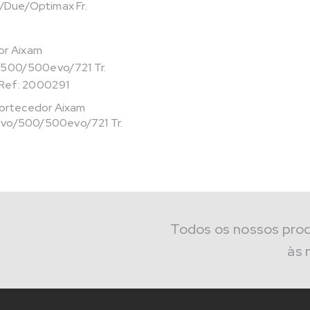
/Due/Optimax Fr.
Ref: 2000291
rtecedor Aixam
o/500/500evo/721 Tr.
Todos os nossos pro
às 