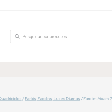
Products
search
Quadriciclos
/
Faróis, Farolins, Luzes Diurnas
/
Farolim Aixam 7