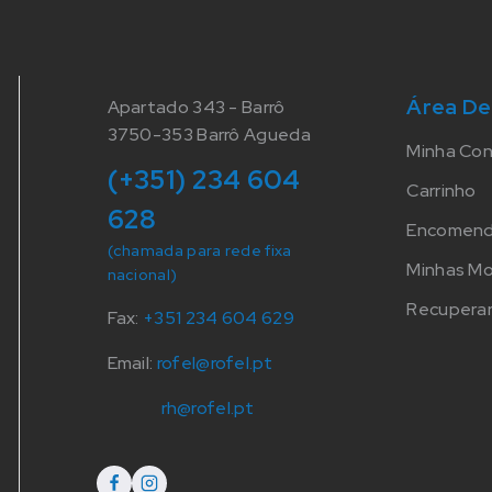
Área De
Apartado 343 - Barrô
3750-353 Barrô Agueda
Minha Co
(+351) 234 604
Carrinho
628
Encomen
(chamada para rede fixa
Minhas M
nacional)
Recuperar
Fax:
+351 234 604 629
Email:
rofel@rofel.pt
rh@rofel.pt