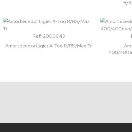
R/S
Ref: 2000643
Amortecedor Ligier X-Too R/RS/Max Tr.
Amo
400/400ev