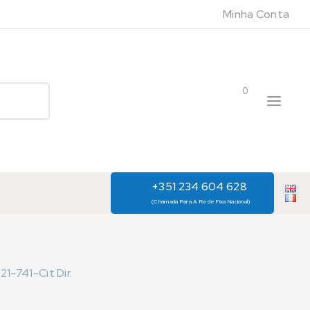
Minha Conta
0
+351 234 604 628
(Chamada Para A Rede Fixa Nacional)
21-741-Cit Dir.