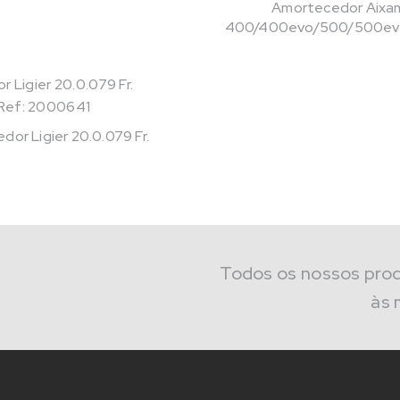
Amortecedor Aixa
400/400evo/500/500evo/
Ref: 2000641
or Ligier 20.0.079 Fr.
Todos os nossos pro
às 