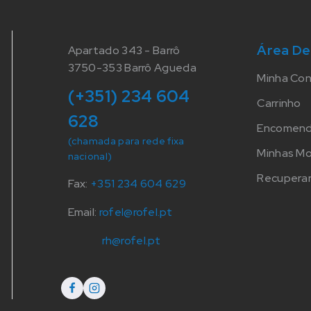
Área De
Apartado 343 - Barrô
3750-353 Barrô Agueda
Minha Co
(+351) 234 604
Carrinho
628
Encomen
(chamada para rede fixa
Minhas M
nacional)
Recuperar
Fax:
+351 234 604 629
Email:
rofel@rofel.pt
rh@rofel.pt