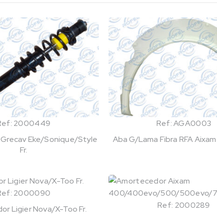
Ref: 2000449
Ref: AGA0003
Grecav Eke/Sonique/Style
Aba G/Lama Fibra RFA Aixam Ci
Fr.
Ref: 2000090
Ref: 2000289
r Ligier Nova/X-Too Fr.