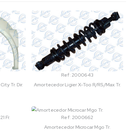
Ref: 2000643
ty Tr. Dir.
Amortecedor Ligier X-Too R/RS/Max Tr.
Ref: 2000662
Amortecedor Microcar Mgo Tr.