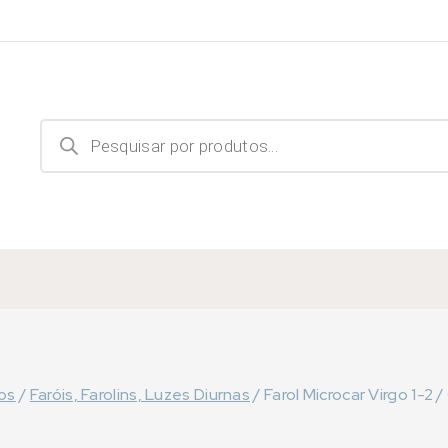
Products
search
los
/
Faróis, Farolins, Luzes Diurnas
/
Farol Microcar Virgo 1-2 