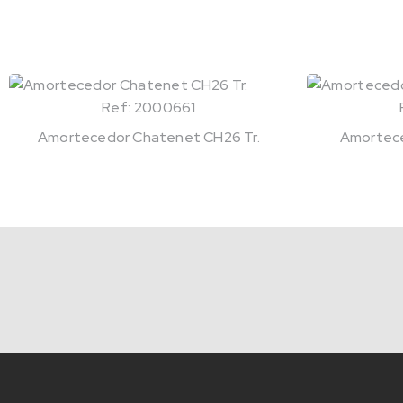
Ref: 2000661
Amortecedor Chatenet CH26 Tr.
Amorteced