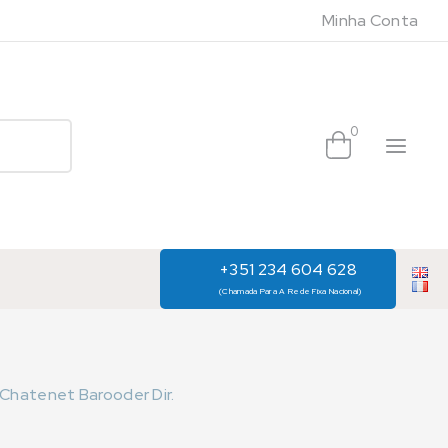
Minha Conta
0
+351 234 604 628
(Chamada Para A Rede Fixa Nacional)
/ Chatenet Barooder Dir.