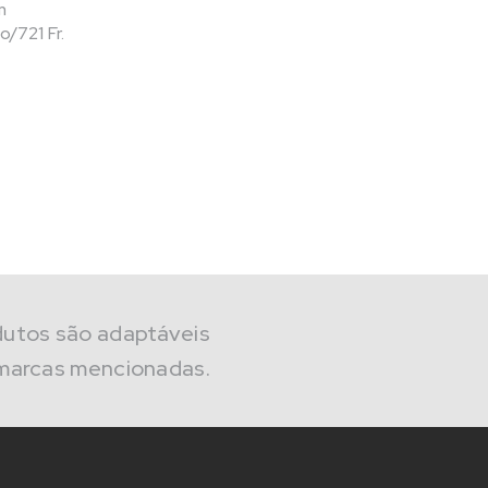
m
721 Fr.
dutos são adaptáveis
marcas mencionadas.