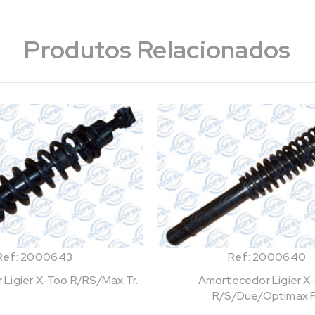
Produtos Relacionados
Ref: 2000643
Ref: 2000640
Ligier X-Too R/RS/Max Tr.
Amortecedor Ligier X
R/S/Due/Optimax F