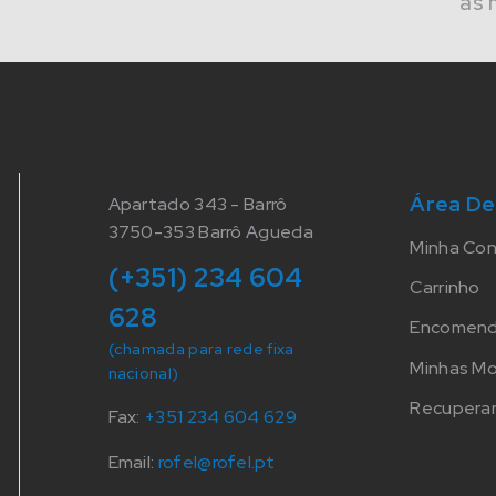
às 
Área De
Apartado 343 - Barrô
3750-353 Barrô Agueda
Minha Co
(+351) 234 604
Carrinho
628
Encomen
(chamada para rede fixa
Minhas M
nacional)
Recuperar
Fax:
+351 234 604 629
Email:
rofel@rofel.pt