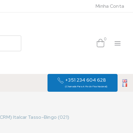
Minha Conta
0
+351 234 604 628
(Chamada Para A Rede Fixa Nacional)
(CRM) Italcar Tasso-Bingo (021)