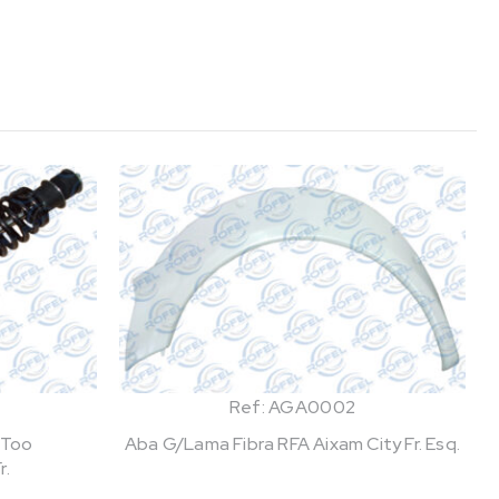
Ref: AGA0002
-Too
Aba G/Lama Fibra RFA Aixam City Fr. Esq.
r.