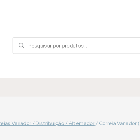
Products
search
reias Variador / Distribuição / Alternador
/
Correia Variador 