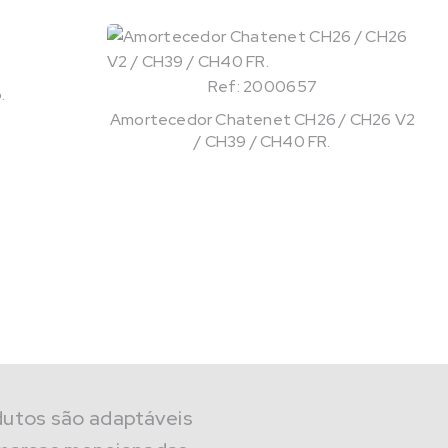
Ref: 2000657
.
Amortecedor Chatenet CH26 / CH26 V2
/ CH39 / CH40 FR.
dutos são adaptáveis