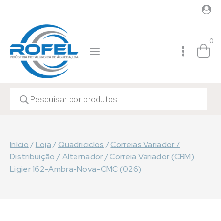
Skip
to
content
0
Products
search
Início
/
Loja
/
Quadriciclos
/
Correias Variador /
Distribuição / Alternador
/
Correia Variador (CRM)
Ligier 162-Ambra-Nova-CMC (026)