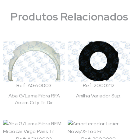
Produtos Relacionados
Ref: AGA0003
Ref: 2000212
Aba G/Lama Fibra RFA
Anilha Variador Sup.
Aixam City Tr. Dir.